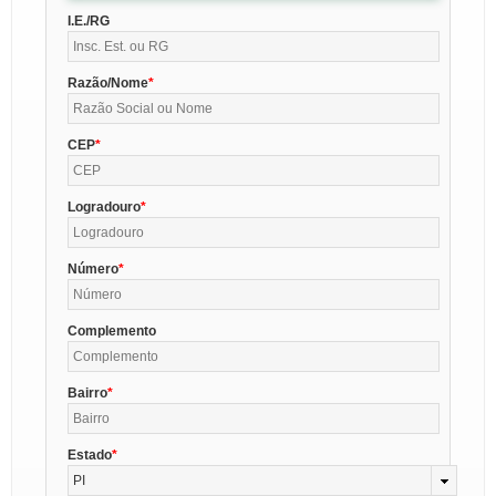
I.E./RG
Razão/Nome
CEP
Logradouro
Número
Complemento
Bairro
Estado
PI