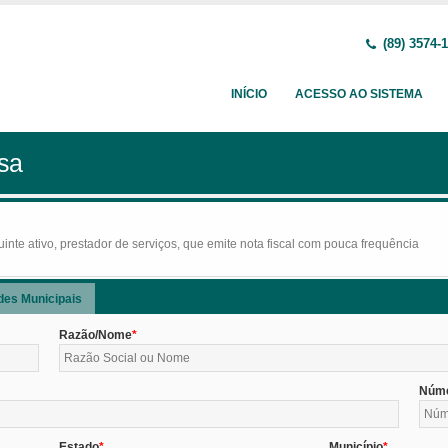
(89) 3574-
INÍCIO
ACESSO AO SISTEMA
sa
nte ativo, prestador de serviços, que emite nota fiscal com pouca frequência
des Municipais
Razão/Nome
Núm
Estado
Município