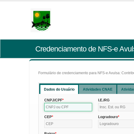
Credenciamento de NFS-e Avul
Formulário de credenciamento para NFS-e Avulsa: Contribui
Dados do Usuário
Atividades CNAE
Ativida
CNPJ/CPF
I.E./RG
CEP
Logradouro
Bairro