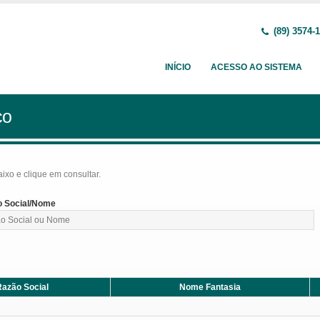
(89) 3574-
INÍCIO
ACESSO AO SISTEMA
ço
baixo e clique em consultar.
 Social/Nome
azão Social
Nome Fantasia