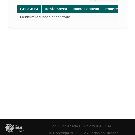
CPF/CNPJ
Razão Social
Nome Fantasia
Endereço
CE
Nenhum resultado encontrado!
Fiorilli Sociedade Civil Software LTDA
© Copyright 2012-2026. Todos os Direitos